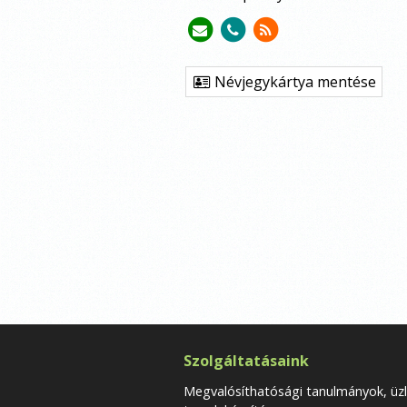
Névjegykártya mentése
Szolgáltatásaink
Megvalósíthatósági tanulmányok, üzl