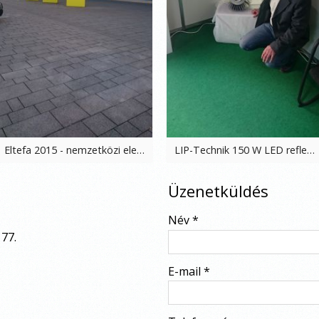
Eltefa 2015 - nemzetközi elektrotechnikai szakvásár, Stuttgart, 2015. 03. 18-20.
LIP-Technik 150 W LED reflektor, partnerünk, a Tiszta Lap Kft. standján, Construma, Budapest, 2015. 04. 16-19.
Üzenetküldés
-
Név
*
77.
-
E-mail
*
-