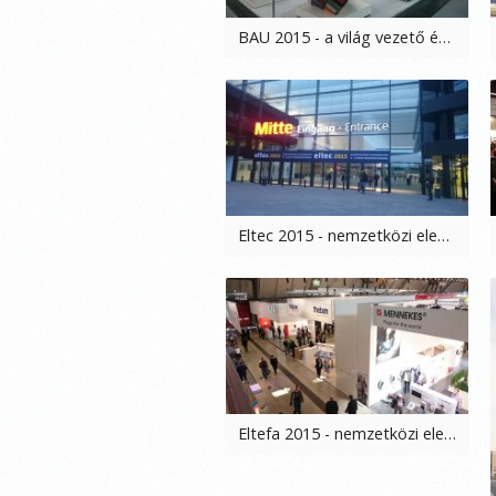
BAU 2015 - a világ vezető építőipari szakvására, München, 2015. 01. 18-19.
Eltec 2015 - nemzetközi elektronikai szakvásár, Nürnberg, 2015. 01. 14-16.
Eltefa 2015 - nemzetközi elektrotechnikai szakvásár, Stuttgart, 2015. 03. 18-20.