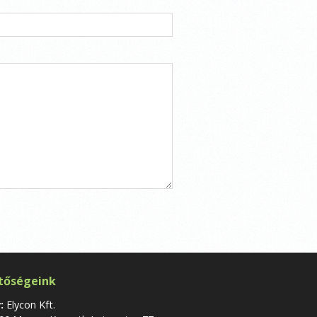
tőségeink
:
Elycon Kft.