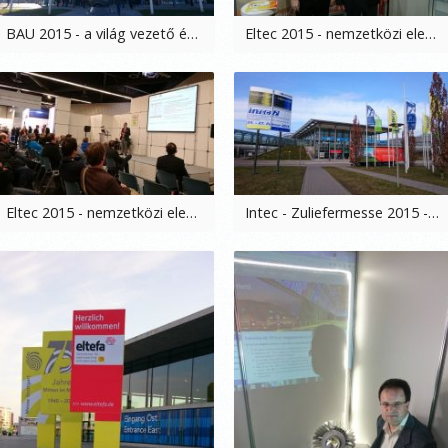
BAU 2015 - a világ vezető építőipari szakvására, München, 2015. 01. 18-19.
Eltec 2015 - nemzetközi elektronikai szakvásár, Nürnberg, 2015. 01. 14-16.
Eltec 2015 - nemzetközi elektronikai szakvásár, Nürnberg, 2015. 01. 14-16.
Intec - Zuliefermesse 2015 - nemzetközi beszállítói és gépipari szakvásár, Lipcse, 2015. 02. 24-26.