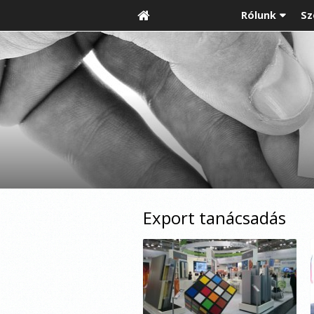
Rólunk
Sz
Export tanácsadás