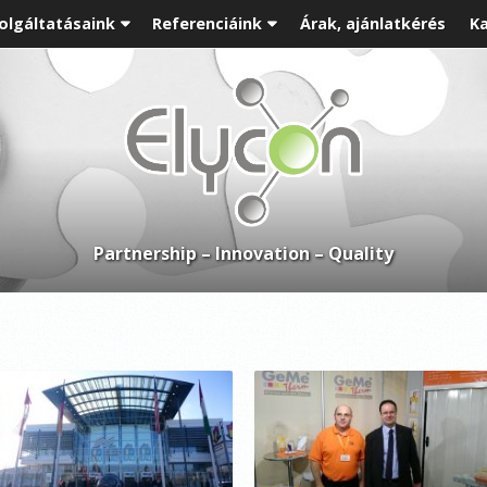
olgáltatásaink
Referenciáink
Árak, ajánlatkérés
Ka
Partnership – Innovation – Quality