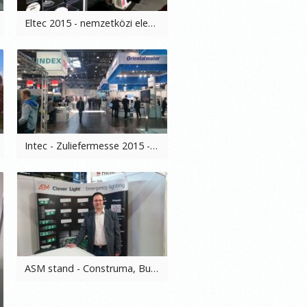
Eltec 2015 - nemzetközi elektronikai szakvásár, Nürnberg, 2015. 01. 14-16.
Intec - Zuliefermesse 2015 - nemzetközi beszállítói és gépipari szakvásár, Lipcse, 2015. 02. 24-26.
ASM stand - Construma, Budapest, 2015. 04. 19.