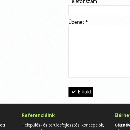
Telefonszám
-
Üzenet
*
-
-
-
Elküld
Referenciáink
Elérhe
eti
Település- és területfejlesztési koncepciók,
Cégnév