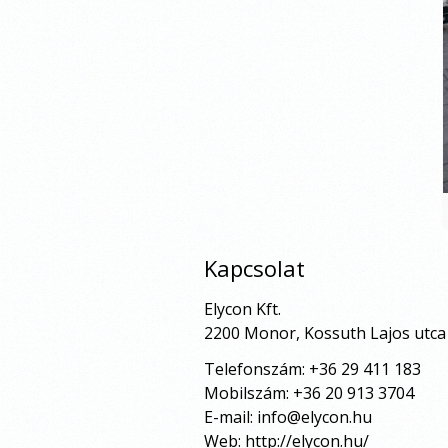
Kapcsolat
Elycon Kft.
2200 Monor, Kossuth Lajos utca 
Telefonszám:
+36 29 411 183
Mobilszám:
+36 20 913 3704
E-mail:
info@elycon.hu
Web:
http://elycon.hu/