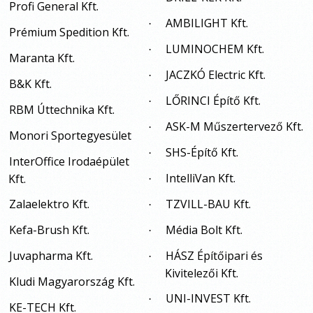
Profi General Kft.
AMBILIGHT Kft.
·
Prémium Spedition Kft.
LUMINOCHEM Kft.
·
Maranta Kft.
JACZKÓ Electric Kft.
·
B&K Kft.
LŐRINCI Építő Kft.
·
RBM Úttechnika Kft.
ASK-M Műszertervező Kft.
·
Monori Sportegyesület
SHS-Építő Kft.
·
InterOffice Irodaépület
IntelliVan Kft.
Kft.
·
Zalaelektro Kft.
TZVILL-BAU Kft.
·
Kefa-Brush Kft.
Média Bolt Kft.
·
Juvapharma Kft.
HÁSZ Építőipari és
·
Kivitelezői Kft.
Kludi Magyarország Kft.
UNI-INVEST Kft.
·
KE-TECH Kft.