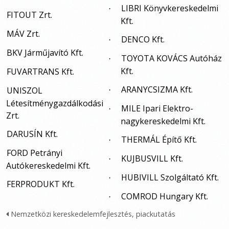
LIBRI Könyvkereskedelmi
·
FITOUT Zrt.
Kft.
MÁV Zrt.
DENCO Kft.
·
BKV Járműjavító Kft.
TOYOTA KOVÁCS Autóház
·
Kft.
FUVARTRANS Kft.
ARANYCSIZMA Kft.
UNISZOL
·
Létesítménygazdálkodási
MILE Ipari Elektro-
·
Zrt.
nagykereskedelmi Kft.
DARUSÍN Kft.
THERMÁL Építő Kft.
·
FORD Petrányi
KUJBUSVILL Kft.
·
Autókereskedelmi Kft.
HUBIVILL Szolgáltató Kft.
·
FERPRODUKT Kft.
COMROD Hungary Kft.
·
Nemzetközi kereskedelemfejlesztés, piackutatás