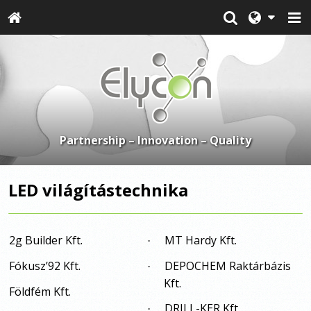
Partnership – Innovation – Quality
LED világítástechnika
2g Builder Kft.
MT Hardy Kft.
·
Fókusz’92 Kft.
DEPOCHEM Raktárbázis
·
Kft.
Földfém Kft.
DRILL-KER Kft.
·