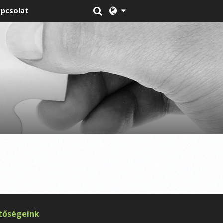
pcsolat
tőségeink