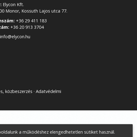
:
Elycon Kft.
0 Monor, Kossuth Lajos utca 77.
nszám:
+36 29 411 183
zám:
+36 20 913 3704
info@elycon.hu
és, közbeszerzés
Adatvédelmi
oldalunk a működéshez elengedhetetlen sütiket használ.