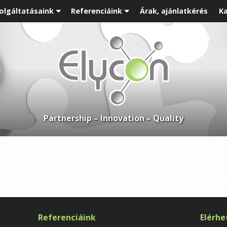
olgáltatásaink
Referenciáink
Árak, ajánlatkérés
Ka
Partnership – Innovation – Quality
Referenciáink
Elérhe