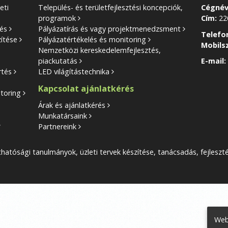
eti
Település- és területfejlesztési koncepciók,
Cégnév
programok
Cím:
220
tés
Pályázatírás és vagy projektmenedzsment
Telefo
zítése
Pályázatértékelés és monitoring
Mobils
Nemzetközi kereskedelemfejlesztés,
piackutatás
E-mail:
rtés
LED világítástechnika
Kapcsolat ajánlatkérés
toring
Árak és ajánlatkérés
Munkatársaink
Partnereink
hatósági tanulmányok, üzleti tervek készítése, tanácsadás, fejleszt
Web